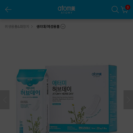
0
애터미 허브데이 팬티라이너(1팩/20개 x4개)
위생용품&화장지
생리대/여성용품