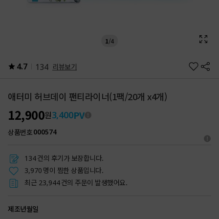
1
/
4
4.7
134
리뷰보기
애터미 허브데이 팬티라이너(1팩/20개 x4개)
12,900
PV
3,400
원
상품번호
000574
건의 후기가 보장합니다.
134
명이 찜한 상품입니다.
3,970
최근
건의 주문이 발생했어요.
23,944
제조년월일