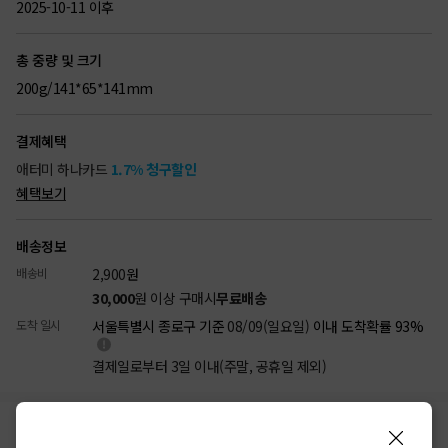
2025-10-11 이후
총 중량 및 크기
200g/141*65*141mm
결제혜택
애터미 하나카드
1.7% 청구할인
혜택보기
배송정보
배송비
2,900
원
30,000
원 이상 구매시
무료배송
도착 일시
서울특별시 종로구 기준
08/09(일요일)
이내 도착확률 93%
결제일로부터 3일 이내(주말, 공휴일 제외)
리뷰
상품정보
배송/결제
반품/교환
(134)