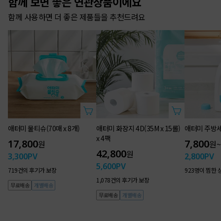
함께 보면 좋은 연관상품이에요
함께 사용하면 더 좋은 제품들을 추천드려요
식물성분 함유
안전성 강화
강력한 흡수력
편리한 휴대성
쾌적한 사용감
더마 테스트 엑셀런트
6겹 구조 & 쾌속 흡수패드
컴팩트한
냄새 커버
철저한 소독
샐 걱정없이 편안한 사용
사이즈
그날도 허브처럼 상쾌하고 순수하게
WHY
애터미 물티슈(70매 x 8개)
애터미 화장지 4D(35M x 15롤)
애터미 주방
좋은 건 몸이 먼저 느끼기에,
x 4팩
17,800
7,800
원
원
~
42,800
원
3,300
PV
2,800
PV
5,600
PV
719건의 후기가 보장
923명이 찜한 
애터미 허브데이
1,078건의 후기가 보장
무료배송
개별배송
무료배송
개별배송