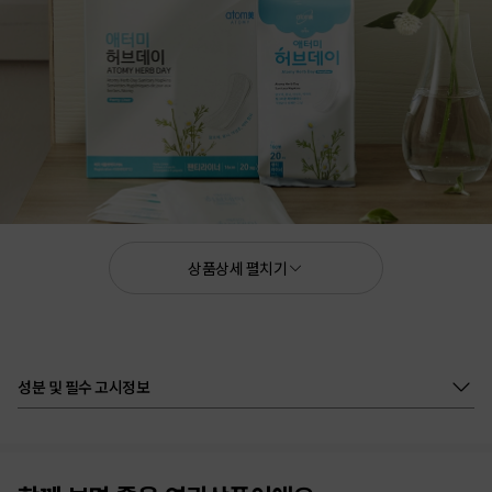
애터미 허브데이 팬티라이너 16cm
1set 20개입×4팩
상품상세 펼치기
싱그러운 허브데이로
성분 및 필수 고시정보
걱정없이 상쾌한 그 날