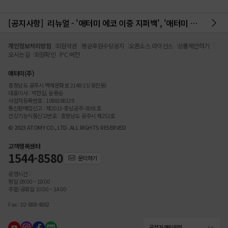
[공지사항]
리뉴얼 - '애터미 에코 이중 지퍼백', '애터미 에코 위생백(중)', '에코 시리즈' 리뉴얼 안내
개인정보처리방침
회원약관
평균후원수당공지
오픈소스 라이선스
상품제안하기
오시는길
회원확인
PC 버전
애터미(주)
충청남도 공주시 백제문화로 2148-21(웅진동)
대표이사 : 박한길, 윤용순
사업자등록번호 : 1088188139
통신판매업신고 : 제2013-충남공주-0091호
건강기능식품신고번호 : 충청남도 공주시 제252호
© 2023 ATOMY CO., LTD. ALL RIGHTS RESERVED
고객행복센터
1544-8580
문의하기
운영시간 :
평일 09:00 ~ 18:00
주말/공휴일 10:00 ~ 14:00
Fax : 02-888-4802
공정거래위원회