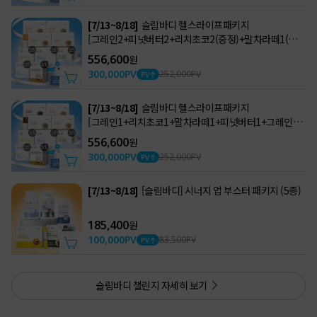
[7/13~8/18]
슬림바디 헬스라이프패키지
[그레인2+피넛버터2+리치초코2(증정)+말차라떼1(증정
)]
556,600
원
300,000
PV
252,000
PV
[7/13~8/18]
슬림바디 헬스라이프패키지
[그레인1+리치초코1+말차라떼1+피넛버터1+그레인3(
증정)]
556,600
원
300,000
PV
252,000
PV
[7/13~8/18]
[슬림바디] 시너지 업 부스터 패키지 (5종)
185,400
원
100,000
PV
83,500
PV
슬림바디 챌린지 자세히 보기