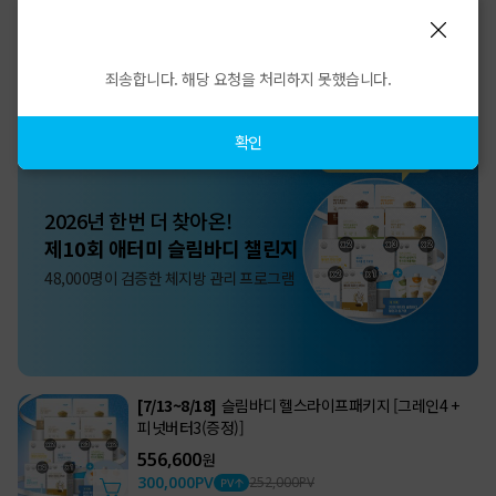
신제품
무료배송
정기구매
신제품
무료배송
더보기
죄송합니다. 해당 요청을 처리하지 못했습니다.
확인
2026년 한번 더 찾아온!
제10회 애터미 슬림바디 챌린지
48,000명이 검증한 체지방 관리 프로그램
[7/13~8/18]
슬림바디 헬스라이프패키지 [그레인4 +
피넛버터3(증정)]
556,600
원
300,000
PV
252,000
PV