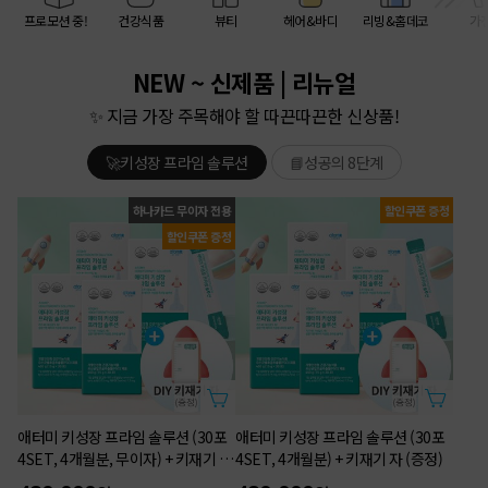
프로모션 중!
건강식품
뷰티
헤어&바디
리빙&홈데코
가
NEW ~ 신제품 | 리뉴얼
✨ 지금 가장 주목해야 할 따끈따끈한 신상품!
🚀키성장 프라임 솔루션
📘성공의 8단계
하나카드 무이자 전용
할인쿠폰 증정
할인쿠폰 증정
애터미 키성장 프라임 솔루션 (30포
애터미 키성장 프라임 솔루션 (30포
4SET, 4개월분, 무이자) + 키재기 자
4SET, 4개월분) + 키재기 자 (증정)
(증정)