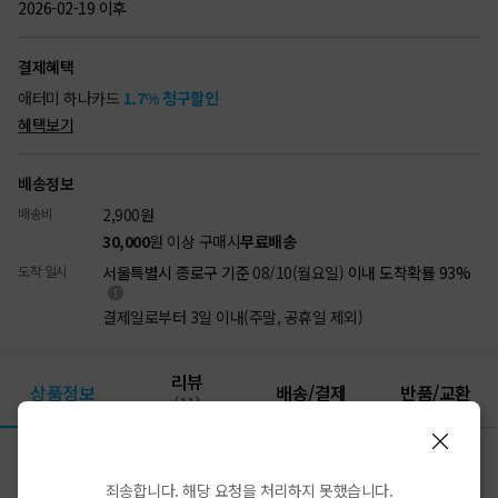
2026-02-19 이후
결제혜택
애터미 하나카드
1.7% 청구할인
혜택보기
배송정보
배송비
2,900
원
30,000
원 이상 구매시
무료배송
도착 일시
서울특별시 종로구 기준
08/10(월요일)
이내 도착확률 93%
결제일로부터 3일 이내(주말, 공휴일 제외)
리뷰
상품정보
배송/결제
반품/교환
(11)
상품상세
죄송합니다. 해당 요청을 처리하지 못했습니다.