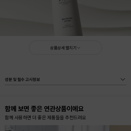
상품상세 펼치기
4계절 보습템
극강의 부드러움
고보습 로션
성분 및 필수 고시정보
함께 보면 좋은 연관상품이에요
피부 타입, 계절 상관없이
365일 유연한 아름다움
함께 사용하면 더 좋은 제품들을 추천드려요