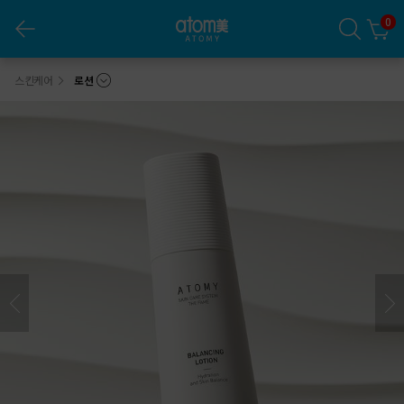
0
애터미 더페임 밸런싱 로션 * 1ea(125ml)
스킨케어
로션