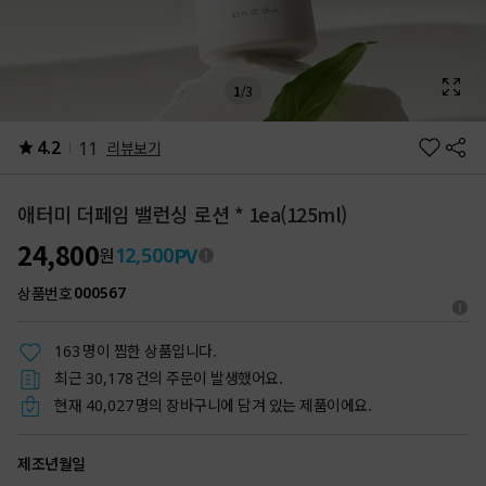
1
/
3
4.2
11
리뷰보기
애터미 더페임 밸런싱 로션 * 1ea(125ml)
24,800
PV
12,500
원
상품번호
000567
명이 찜한 상품입니다.
163
최근
건의 주문이 발생했어요.
30,178
현재
명의 장바구니에 담겨 있는 제품이에요.
40,027
제조년월일