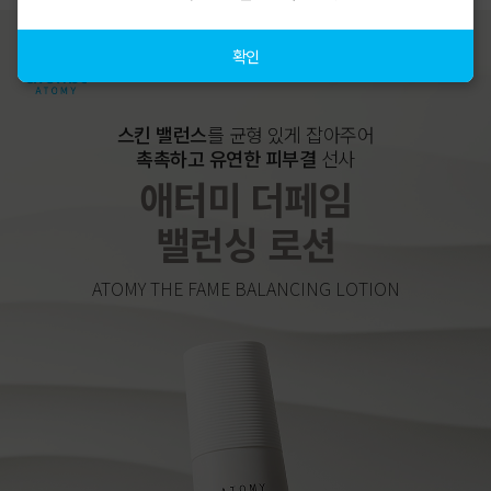
확인
스킨 밸런스
를 균형 있게 잡아주어
촉촉하고 유연한 피부결
선사
애터미 더페임
밸런싱 로션
ATOMY THE FAME BALANCING LOTION