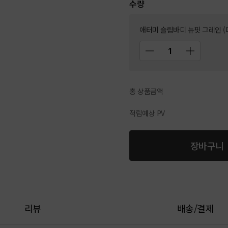
수량
애터미 슬림바디 뉴핏 그레인 (대용
총 상품금액
적립예상 PV
장바구니
리뷰
배송/결제