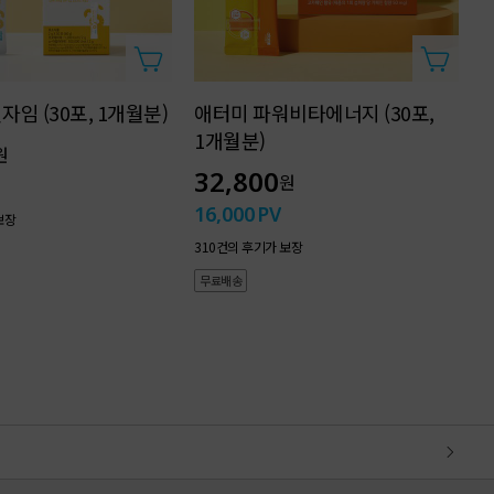
임 (30포, 1개월분)
애터미 파워비타에너지 (30포,
1개월분)
1
원
32,800
원
16,000
PV
1
보장
310건의 후기가 보장
1
무료배송