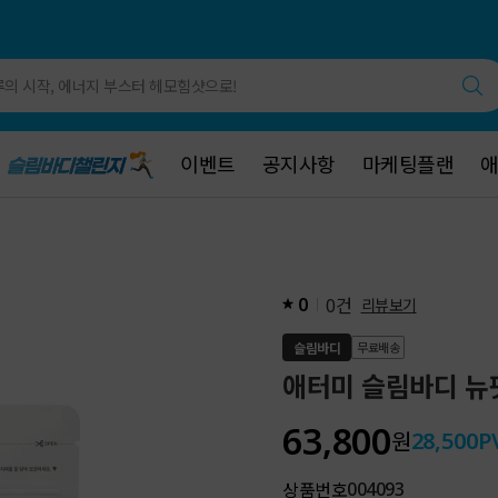
의 시작, 에너지 부스터 헤모힘샷으로!
이벤트
이벤트
공지사항
공지사항
마케팅플랜
마케팅플랜
건
0
0
리뷰보기
슬림바디
무료배송
애터미 슬림바디 뉴핏 
63,800
원
28,500
P
상품번호
004093