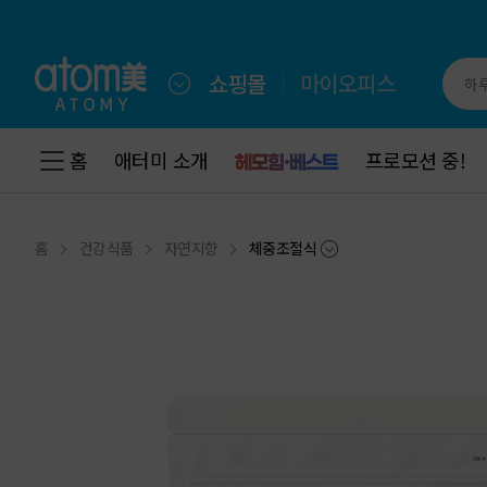
메
인
메
뉴
쇼핑몰
마이오피스
하루
바
로
가
홈
홈
애터미 소개
애터미 소개
프로모션 중!
프로모션 중!
기
하
단
메
홈
건강식품
자연지향
체중조절식
뉴
바
로
가
기