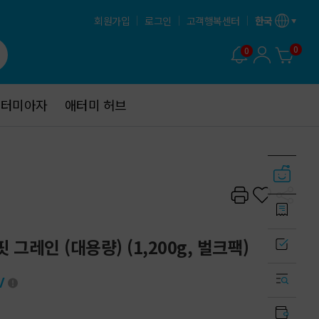
회원가입
로그인
고객행복센터
한국
0
0
애터미아자
애터미아자
애터미 허브
애터미 허브
그레인 (대용량) (1,200g, 벌크팩)
V