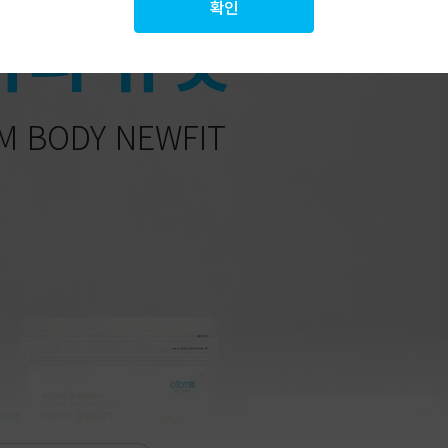
확인
바디 뉴핏
M BODY NEWFIT