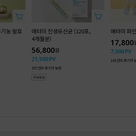
판매원 :
애터미㈜
넛버터
제조원 :
㈜웰츄럴바이오
유기농 발효
애터미 친생유산균 (120포,
애터미 파인자
4개월분)
17,800
56,800
원
7,500
PV
21,500
PV
165건의 후기가 
397건의 후기가 보장
무료배송
바디 뉴핏 라인업