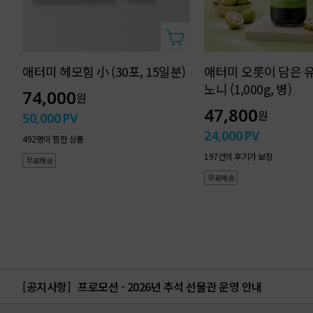
체중조절용 조제식품
그레인ㅣ리치초코ㅣ말차라떼ㅣ피
대용량 : 1,200g x 1파우치
애터미 헤모힘 小 (30포, 15일분)
애터미 오롯이 담은 
노니 (1,000g, 병)
74,000
원
47,800
원
50,000
PV
24,000
PV
492명이 찜한 상품
197건의 후기가 보장
무료배송
무료배송
애터미 슬림
[공지사항]
프로모션 - 2026년 추석 선물관 운영 안내