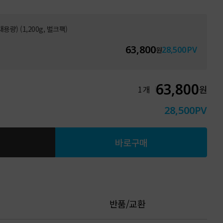
량) (1,200g, 벌크팩)
63,800
28,500
PV
원
63,800
원
1
개
28,500
PV
바로구매
반품/교환