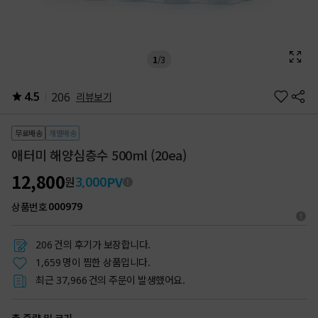
1
/
3
4.5
206
리뷰보기
무료배송
개별배송
애터미 해양심층수 500ml (20ea)
12,800
PV
3,000
원
상품번호
000979
건의 후기가 보장합니다.
206
명이 찜한 상품입니다.
1,659
최근
건의 주문이 발생했어요.
37,966