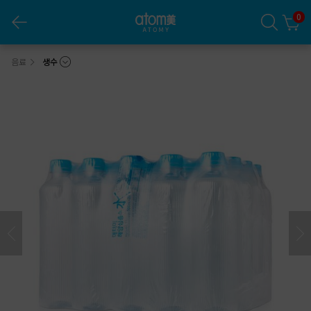
0
애터미 해양심층수 500ml (20ea)
음료
생수