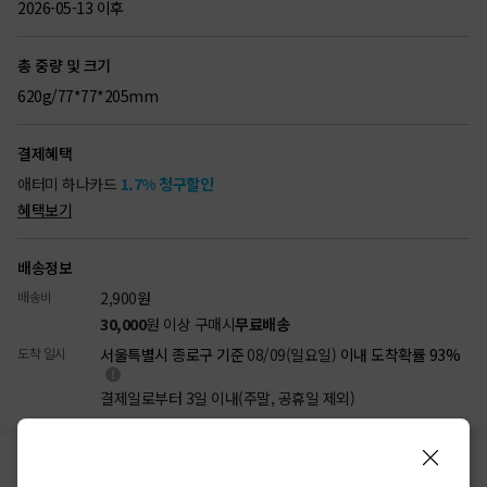
2026-05-13 이후
총 중량 및 크기
620g/77*77*205mm
결제혜택
애터미 하나카드
1.7% 청구할인
혜택보기
배송정보
배송비
2,900
원
30,000
원 이상 구매시
무료배송
도착 일시
서울특별시 종로구 기준
08/09(일요일)
이내 도착확률 93%
결제일로부터 3일 이내(주말, 공휴일 제외)
리뷰
상품정보
배송/결제
반품/교환
(89)