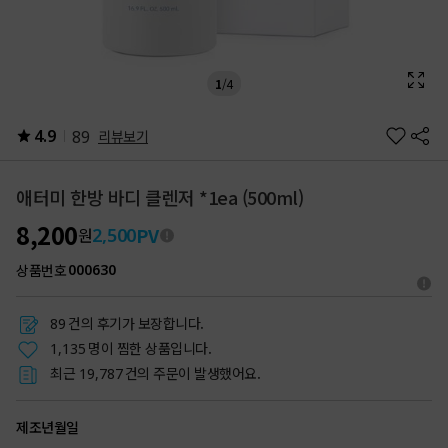
1
/
4
4.9
89
리뷰보기
애터미 한방 바디 클렌저 *1ea (500ml)
8,200
PV
2,500
원
상품번호
000630
건의 후기가 보장합니다.
89
명이 찜한 상품입니다.
1,135
최근
건의 주문이 발생했어요.
19,787
제조년월일