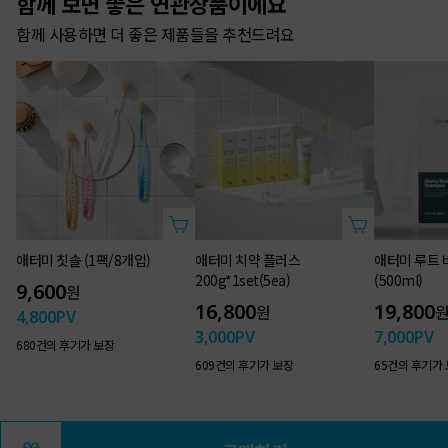
함께 보면 좋은 연관상품이에요
한방 바디 클렌저
함께 사용하면 더 좋은 제품들을 추천드려요
Atomy Herbal Body Cleanser
깨끗한 세정,
풍부한 보습
애터미 칫솔 (1팩/8개입)
애터미 치약 플러스
애터미 루트 
200g*1set(5ea)
(500ml)
9,600
원
16,800
19,800
원
4,800
PV
3,000
PV
7,000
PV
680건의 후기가 보장
609건의 후기가 보장
65건의 후기가