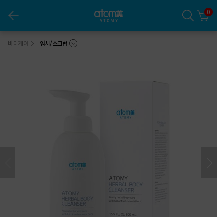
0
애터미 한방 바디 클렌저 *1ea (500ml)
바디케어
워시/스크럽